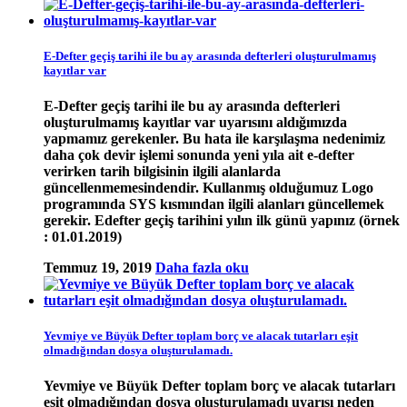
E-Defter geçiş tarihi ile bu ay arasında defterleri oluşturulmamış
kayıtlar var
E-Defter geçiş tarihi ile bu ay arasında defterleri
oluşturulmamış kayıtlar var uyarısını aldığımızda
yapmamız gerekenler. Bu hata ile karşılaşma nedenimiz
daha çok devir işlemi sonunda yeni yıla ait e-defter
verirken tarih bilgisinin ilgili alanlarda
güncellenmemesindendir. Kullanmış olduğumuz Logo
programında SYS kısmından ilgili alanları güncellemek
gerekir. Edefter geçiş tarihini yılın ilk günü yapınız (örnek
: 01.01.2019)
Temmuz 19, 2019
Daha fazla oku
Yevmiye ve Büyük Defter toplam borç ve alacak tutarları eşit
olmadığından dosya oluşturulamadı.
Yevmiye ve Büyük Defter toplam borç ve alacak tutarları
eşit olmadığından dosya oluşturulamadı uyarısı neden