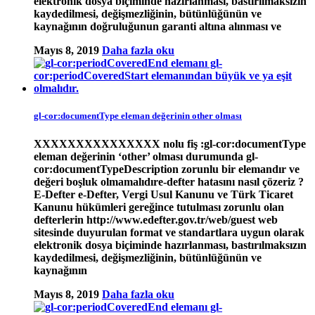
elektronik dosya biçiminde hazırlanması, bastırılmaksızın
kaydedilmesi, değişmezliğinin, bütünlüğünün ve
kaynağının doğruluğunun garanti altına alınması ve
Mayıs 8, 2019
Daha fazla oku
gl-cor:documentType eleman değerinin other olması
XXXXXXXXXXXXXXX nolu fiş :gl-cor:documentType
eleman değerinin ‘other’ olması durumunda gl-
cor:documentTypeDescription zorunlu bir elemandır ve
değeri boşluk olmamalıdıre-defter hatasını nasıl çözeriz ?
E-Defter e-Defter, Vergi Usul Kanunu ve Türk Ticaret
Kanunu hükümleri gereğince tutulması zorunlu olan
defterlerin http://www.edefter.gov.tr/web/guest web
sitesinde duyurulan format ve standartlara uygun olarak
elektronik dosya biçiminde hazırlanması, bastırılmaksızın
kaydedilmesi, değişmezliğinin, bütünlüğünün ve
kaynağının
Mayıs 8, 2019
Daha fazla oku