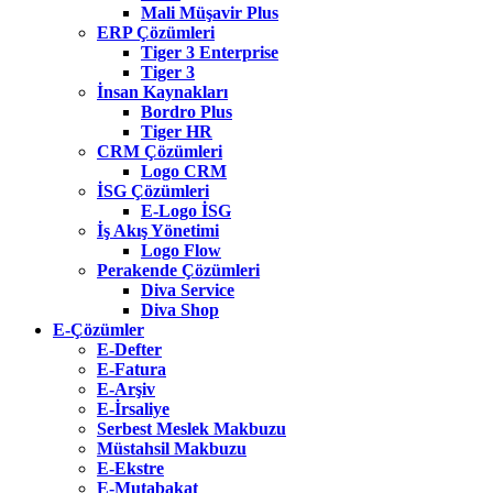
Mali Müşavir Plus
ERP Çözümleri
Tiger 3 Enterprise
Tiger 3
İnsan Kaynakları
Bordro Plus
Tiger HR
CRM Çözümleri
Logo CRM
İSG Çözümleri
E-Logo İSG
İş Akış Yönetimi
Logo Flow
Perakende Çözümleri
Diva Service
Diva Shop
E-Çözümler
E-Defter
E-Fatura
E-Arşiv
E-İrsaliye
Serbest Meslek Makbuzu
Müstahsil Makbuzu
E-Ekstre
E-Mutabakat