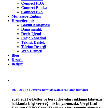
Connect FDA
Connect Banka
Connect B2b
Muhasebe Eğitimi
Hizmetlerimiz
Bakım Anlaşması
Danışmanlık
Devir İşlemi
Proje Yönetimi
Teknik Destek
Telefon Desteği
Web Hizmeti
Blog
Destek
İletişim
2020-2021 e-Defter ve berat dosyaları saklama kılavuzu
2020-2021 e-Defter ve berat dosyaları saklama kılavuzu
hakkında bilgi vereceğimiz bu yazımızda. Vergi Usul
Kanunu (VUK) Genel Tebliğine göre, zorunlu olarak e-