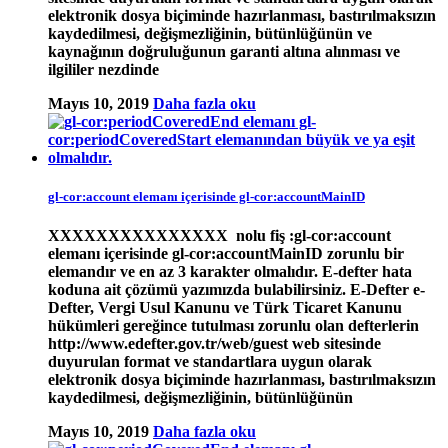
elektronik dosya biçiminde hazırlanması, bastırılmaksızın
kaydedilmesi, değişmezliğinin, bütünlüğünün ve
kaynağının doğruluğunun garanti altına alınması ve
ilgililer nezdinde
Mayıs 10, 2019
Daha fazla oku
gl-cor:account elemanı içerisinde gl-cor:accountMainID
XXXXXXXXXXXXXXX nolu fiş :gl-cor:account
elemanı içerisinde gl-cor:accountMainID zorunlu bir
elemandır ve en az 3 karakter olmalıdır. E-defter hata
koduna ait çözümü yazımızda bulabilirsiniz. E-Defter e-
Defter, Vergi Usul Kanunu ve Türk Ticaret Kanunu
hükümleri gereğince tutulması zorunlu olan defterlerin
http://www.edefter.gov.tr/web/guest web sitesinde
duyurulan format ve standartlara uygun olarak
elektronik dosya biçiminde hazırlanması, bastırılmaksızın
kaydedilmesi, değişmezliğinin, bütünlüğünün
Mayıs 10, 2019
Daha fazla oku