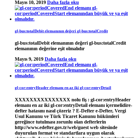
Mayıs 10, 2019
Daha fazla oku
gl-bus:totalDebit elemanının değeri gl-bus:totalCredit
gl-bus:totalDebit elemanının değeri gl-bus:totalCredit
elemanının değerine eşit olmalıdır
Mayıs 9, 2019
Daha fazla oku
gl-cor:entryHeader elemanı en az iki gl-cor:entryDetail
XXXXXXXXXXXXXXX nolu fiş : gl-cor:entryHeader
elemanı en az iki gl-cor:entryDetail elemanı içermelidire-
defter hatasını nasıl çözeriz ? E-Defter e-Defter, Vergi
Usul Kanunu ve Türk Ticaret Kanunu hükümleri
gereğince tutulması zorunlu olan defterlerin
http://www.edefter.gov.tr/web/guest web sitesinde
duyurulan format ve standartlara uygun olarak