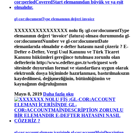
gl-cor:documentType elemanının değeri invoice
XXXXXXXXXXXXXXX nolu fiş :gl-cor:documentType
elemanının değeri ‘invoice’ (fatura) olması durumunda gl-
cor:documentNumber ve gl-cor:documentDate
elemanlarıda olmalıdır e-defter hatasını nasıl çözeriz ? E-
Defter e-Defter, Vergi Usul Kanunu ve Türk Ticaret
Kanunu hükümleri gereğince tutulması zorunlu olan
defterlerin http://www.edefter.gov.tr/web/guest web
sitesinde duyurulan format ve standartlara uygun olarak
elektronik dosya biçiminde hazırlanması, bastırılmaksızın
kaydedilmesi, değişmezliğinin, bütünlüğünün ve
kaynağının doğruluğunun
Mayıs 8, 2019
Daha fazla oku
gl-cor:account elemanı içerisinde gl-cor:accountMainDescription