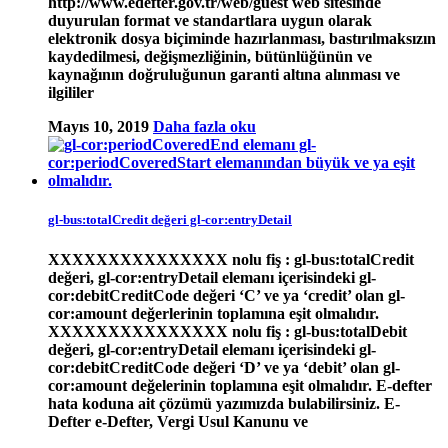
http://www.edefter.gov.tr/web/guest web sitesinde
duyurulan format ve standartlara uygun olarak
elektronik dosya biçiminde hazırlanması, bastırılmaksızın
kaydedilmesi, değişmezliğinin, bütünlüğünün ve
kaynağının doğruluğunun garanti altına alınması ve
ilgililer
Mayıs 10, 2019
Daha fazla oku
gl-bus:totalCredit değeri gl-cor:entryDetail
XXXXXXXXXXXXXXX nolu fiş : gl-bus:totalCredit
değeri, gl-cor:entryDetail elemanı içerisindeki gl-
cor:debitCreditCode değeri ‘C’ ve ya ‘credit’ olan gl-
cor:amount değerlerinin toplamına eşit olmalıdır.
XXXXXXXXXXXXXXX nolu fiş : gl-bus:totalDebit
değeri, gl-cor:entryDetail elemanı içerisindeki gl-
cor:debitCreditCode değeri ‘D’ ve ya ‘debit’ olan gl-
cor:amount değelerinin toplamına eşit olmalıdır. E-defter
hata koduna ait çözümü yazımızda bulabilirsiniz. E-
Defter e-Defter, Vergi Usul Kanunu ve