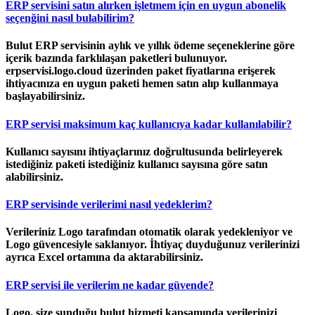
ERP servisini satın alırken işletmem için en uygun abonelik
seçenğini nasıl bulabilirim?
Bulut ERP servisinin aylık ve yıllık ödeme seçeneklerine göre
içerik bazında farklılaşan paketleri bulunuyor.
erpservisi.logo.cloud üzerinden paket fiyatlarına erişerek
ihtiyacınıza en uygun paketi hemen satın alıp kullanmaya
başlayabilirsiniz.
ERP servisi maksimum kaç kullanıcıya kadar kullanılabilir?
Kullanıcı sayısını ihtiyaçlarınız doğrultusunda belirleyerek
istediğiniz paketi istediğiniz kullanıcı sayısına göre satın
alabilirsiniz.
ERP servisinde verilerimi nasıl yedeklerim?
Verileriniz Logo tarafından otomatik olarak yedekleniyor ve
Logo güvencesiyle saklanıyor. İhtiyaç duyduğunuz verilerinizi
ayrıca Excel ortamına da aktarabilirsiniz.
ERP servisi ile verilerim ne kadar güvende?
Logo, size sunduğu bulut hizmeti kapsamında verilerinizi