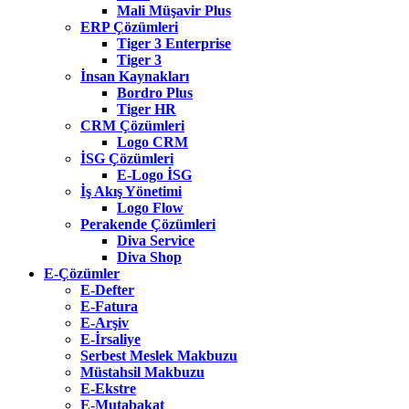
Mali Müşavir Plus
ERP Çözümleri
Tiger 3 Enterprise
Tiger 3
İnsan Kaynakları
Bordro Plus
Tiger HR
CRM Çözümleri
Logo CRM
İSG Çözümleri
E-Logo İSG
İş Akış Yönetimi
Logo Flow
Perakende Çözümleri
Diva Service
Diva Shop
E-Çözümler
E-Defter
E-Fatura
E-Arşiv
E-İrsaliye
Serbest Meslek Makbuzu
Müstahsil Makbuzu
E-Ekstre
E-Mutabakat