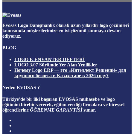
Evosas Logo Danışmanlık olarak uzun yıllardır logo çözümleri
konusunda müşterilerimize en iyi çözümü sunmaya devam
ediyoruz.
BLOG
LOGO E-ENVANTER DEFTERİ
LOGO 3.07 Sürümde Yer Alan Yenilikler
Почему Logo ERP — это «Интеллект Решений» для
крупного бизнеса в Казахстане в 2026 году?
Neden EVOSAS ?
Türkiye’de bir ilki başaran
EVOSAS
muhasebe ve logo
eğitimini birebir vererek, eğitim verdiği firmalara ve bireysel
öğrencilerine
ÖĞRENME GARANTİSİ
sunar.