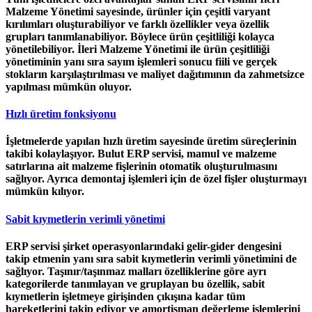
Malzeme Yönetimi sayesinde, ürünler için çeşitli varyant
kırılımları oluşturabiliyor ve farklı özellikler veya özellik
grupları tanımlanabiliyor. Böylece ürün çeşitliliği kolayca
yönetilebiliyor. İleri Malzeme Yönetimi ile ürün çeşitliliği
yönetiminin yanı sıra sayım işlemleri sonucu fiili ve gerçek
stokların karşılaştırılması ve maliyet dağıtımının da zahmetsizce
yapılması mümkün oluyor.
Hızlı üretim fonksiyonu
İşletmelerde yapılan hızlı üretim sayesinde üretim süreçlerinin
takibi kolaylaşıyor. Bulut ERP servisi, mamul ve malzeme
satırlarına ait malzeme fişlerinin otomatik oluşturulmasını
sağlıyor. Ayrıca demontaj işlemleri için de özel fişler oluşturmayı
mümkün kılıyor.
Sabit kıymetlerin verimli yönetimi
ERP servisi şirket operasyonlarındaki gelir-gider dengesini
takip etmenin yanı sıra sabit kıymetlerin verimli yönetimini de
sağlıyor. Taşınır/taşınmaz malları özelliklerine göre ayrı
kategorilerde tanımlayan ve gruplayan bu özellik, sabit
kıymetlerin işletmeye girişinden çıkışına kadar tüm
hareketlerini takip ediyor ve amortisman değerleme işlemlerini