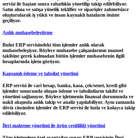
servisi ile baştan sonra rahatlıkla yönetilip takip edilebiliyor.
Satın alma ve satışa yönelik teklifler ve siparişler zahmetsizce
oluşturularak iş yükü ve insan kaynaklı hataların önüne
geçiliyor.
Anlık muhasebeleştirme
Bulut ERP servisindeki tüm işlemler anlık olarak
muhasebeleşiyor. Böylece muhasebe çalışanlarının manuel
takibine gerek kalmadan bütün işlemler muhasebenin ilgili
hesaplarında işlem görüyor.
Kapsamlı ödeme ve tahsilat yönetimi
ERP servisi ile cari hesap, banka, kasa, çek/senet, kredi gibi
işlemler sonucunda oluşan ödeme ve tahsilatların takibi ve
yönetimi sağlanıyor. Böylece işletmenin finansal durumunda ve
nakit akışında anlık takip ve analiz yapılabiliyor. Aynı zamanda
döviz cinsinden işlemler de ERP servisi ile hızla ve kolayca takip
edilebiliyor.
İleri malzeme yönetimi ile ürün çeşitliliği yönetimi
Tüm işletmelere özel avantajlar sunan ERP servisinin İleri