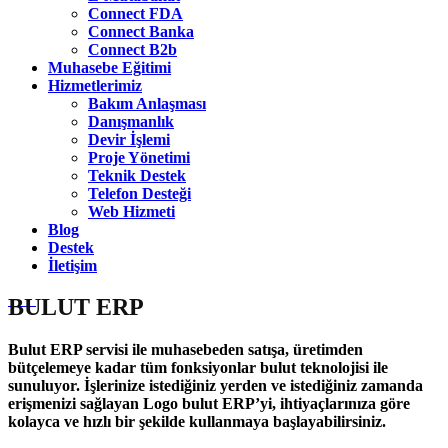
Connect FDA
Connect Banka
Connect B2b
Muhasebe Eğitimi
Hizmetlerimiz
Bakım Anlaşması
Danışmanlık
Devir İşlemi
Proje Yönetimi
Teknik Destek
Telefon Desteği
Web Hizmeti
Blog
Destek
İletişim
BULUT ERP
Bulut ERP servisi ile muhasebeden satışa, üretimden
bütçelemeye kadar tüm fonksiyonlar bulut teknolojisi ile
sunuluyor. İşlerinize istediğiniz yerden ve istediğiniz zamanda
erişmenizi sağlayan Logo bulut ERP’yi, ihtiyaçlarınıza göre
kolayca ve hızlı bir şekilde kullanmaya başlayabilirsiniz.