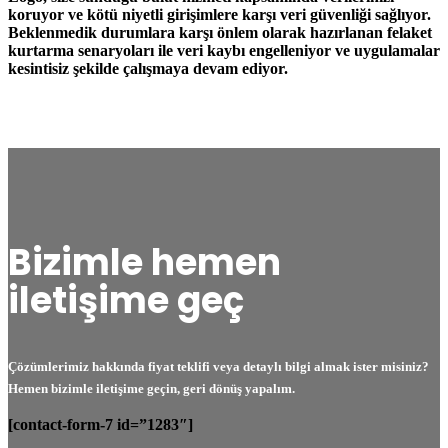
koruyor ve kötü niyetli girişimlere karşı veri güvenliği sağlıyor.
Beklenmedik durumlara karşı önlem olarak hazırlanan felaket
kurtarma senaryoları ile veri kaybı engelleniyor ve uygulamalar
kesintisiz şekilde çalışmaya devam ediyor.
Bizimle hemen
iletişime geç
Çözümlerimiz hakkında fiyat teklifi veya detaylı bilgi almak ister misiniz?
Hemen bizimle iletişime geçin, geri dönüş yapalım.
[contact-form-7 id=”1283″]