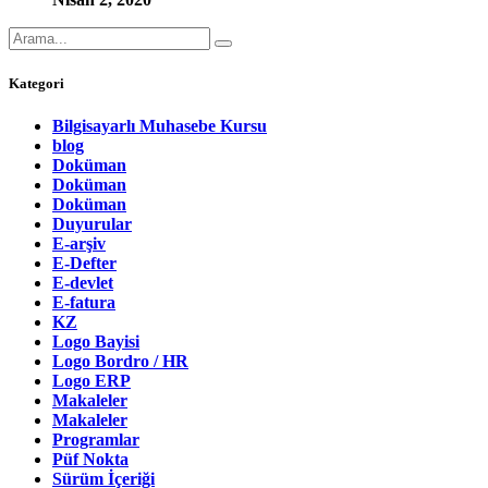
Kategori
Bilgisayarlı Muhasebe Kursu
blog
Doküman
Doküman
Doküman
Duyurular
E-arşiv
E-Defter
E-devlet
E-fatura
KZ
Logo Bayisi
Logo Bordro / HR
Logo ERP
Makaleler
Makaleler
Programlar
Püf Nokta
Sürüm İçeriği