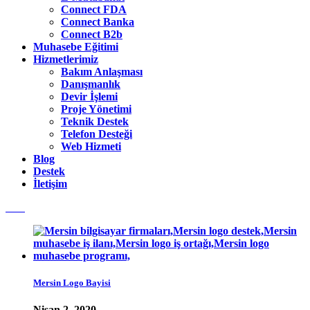
Connect FDA
Connect Banka
Connect B2b
Muhasebe Eğitimi
Hizmetlerimiz
Bakım Anlaşması
Danışmanlık
Devir İşlemi
Proje Yönetimi
Teknik Destek
Telefon Desteği
Web Hizmeti
Blog
Destek
İletişim
Mersin Logo Bayisi
Nisan 2, 2020