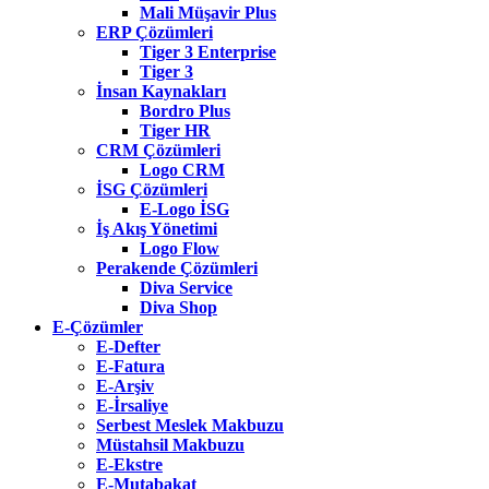
Mali Müşavir Plus
ERP Çözümleri
Tiger 3 Enterprise
Tiger 3
İnsan Kaynakları
Bordro Plus
Tiger HR
CRM Çözümleri
Logo CRM
İSG Çözümleri
E-Logo İSG
İş Akış Yönetimi
Logo Flow
Perakende Çözümleri
Diva Service
Diva Shop
E-Çözümler
E-Defter
E-Fatura
E-Arşiv
E-İrsaliye
Serbest Meslek Makbuzu
Müstahsil Makbuzu
E-Ekstre
E-Mutabakat