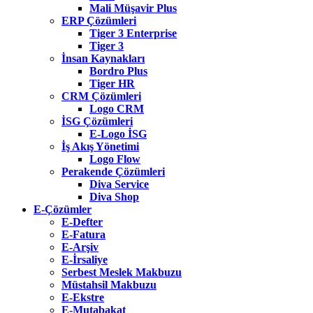
Mali Müşavir Plus
ERP Çözümleri
Tiger 3 Enterprise
Tiger 3
İnsan Kaynakları
Bordro Plus
Tiger HR
CRM Çözümleri
Logo CRM
İSG Çözümleri
E-Logo İSG
İş Akış Yönetimi
Logo Flow
Perakende Çözümleri
Diva Service
Diva Shop
E-Çözümler
E-Defter
E-Fatura
E-Arşiv
E-İrsaliye
Serbest Meslek Makbuzu
Müstahsil Makbuzu
E-Ekstre
E-Mutabakat