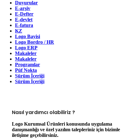
Duyurular
E-arşiv
E-Defter
E-devlet
E-fatura
KZ
Logo Bayisi
Logo Bordro / HR
Logo ERP
Makaleler
Makaleler
Programlar
Püf Nokta
Sürüm İçeriği
Sürüm İçeriği
Nasıl yardımcı olabiliriz ?
Logo Kurumsal Ürünleri konusunda uygulama
danışmanlığı ve özel yazılım talepleriniz için bizimle
iletişime geçebilirsiniz.