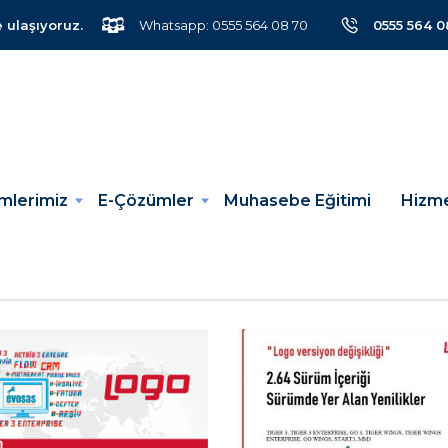
e ulaşıyoruz.
Whatsapp: 0555 564 08 70
0555 564 0
mlerimiz
E-Çözümler
Muhasebe Eğitimi
Hizme