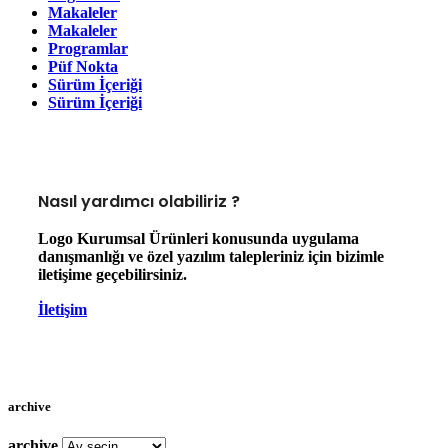
Makaleler
Makaleler
Programlar
Püf Nokta
Sürüm İçeriği
Sürüm İçeriği
Nasıl yardımcı olabiliriz ?
Logo Kurumsal Ürünleri konusunda uygulama
danışmanlığı ve özel yazılım talepleriniz için bizimle
iletişime geçebilirsiniz.
İletişim
archive
archive