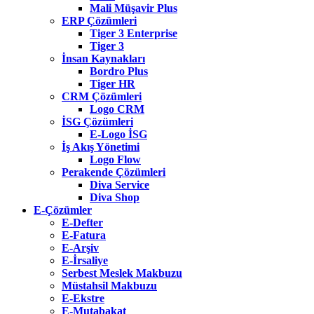
Mali Müşavir Plus
ERP Çözümleri
Tiger 3 Enterprise
Tiger 3
İnsan Kaynakları
Bordro Plus
Tiger HR
CRM Çözümleri
Logo CRM
İSG Çözümleri
E-Logo İSG
İş Akış Yönetimi
Logo Flow
Perakende Çözümleri
Diva Service
Diva Shop
E-Çözümler
E-Defter
E-Fatura
E-Arşiv
E-İrsaliye
Serbest Meslek Makbuzu
Müstahsil Makbuzu
E-Ekstre
E-Mutabakat