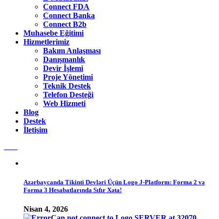
Connect FDA
Connect Banka
Connect B2b
Muhasebe Eğitimi
Hizmetlerimiz
Bakım Anlaşması
Danışmanlık
Devir İşlemi
Proje Yönetimi
Teknik Destek
Telefon Desteği
Web Hizmeti
Blog
Destek
İletişim
Azərbaycanda Tikinti Devləri Üçün Logo J-Platform: Forma 2 və
Forma 3 Hesabatlarında Sıfır Xəta!
Nisan 4, 2026