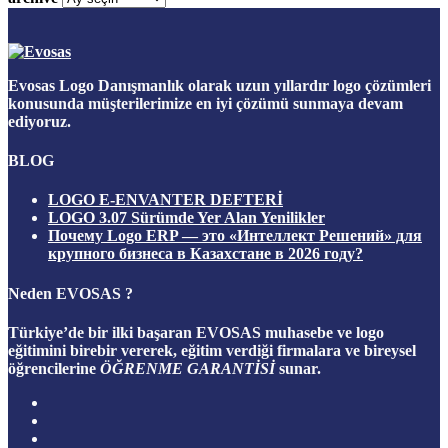
Evosas Logo Danışmanlık olarak uzun yıllardır logo çözümleri
konusunda müşterilerimize en iyi çözümü sunmaya devam
ediyoruz.
BLOG
LOGO E-ENVANTER DEFTERİ
LOGO 3.07 Sürümde Yer Alan Yenilikler
Почему Logo ERP — это «Интеллект Решений» для
крупного бизнеса в Казахстане в 2026 году?
Neden EVOSAS ?
Türkiye’de bir ilki başaran
EVOSAS
muhasebe ve logo
eğitimini birebir vererek, eğitim verdiği firmalara ve bireysel
öğrencilerine
ÖĞRENME GARANTİSİ
sunar.