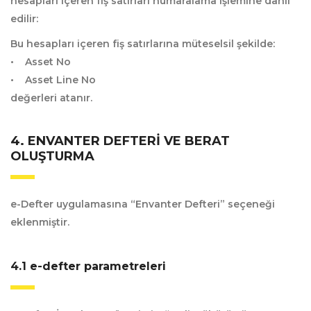
hesapları içeren fiş satırları numaralama işlemine dahil
edilir:
Bu hesapları içeren fiş satırlarına müteselsil şekilde:
• Asset No
• Asset Line No
değerleri atanır.
4. ENVANTER DEFTERI VE BERAT
OLUŞTURMA
e-Defter uygulamasına “Envanter Defteri” seçeneği
eklenmiştir.
4.1 e-defter parametreleri