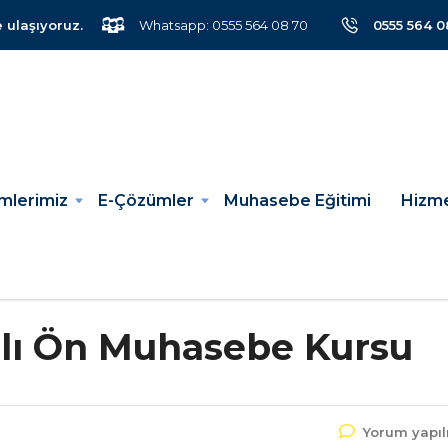
e ulaşıyoruz.
Whatsapp: 0555 564 08 70
0555 564 0
mlerimiz
E-Çözümler
Muhasebe Eğitimi
Hizme
rlı Ön Muhasebe Kursu
Yorum yapı