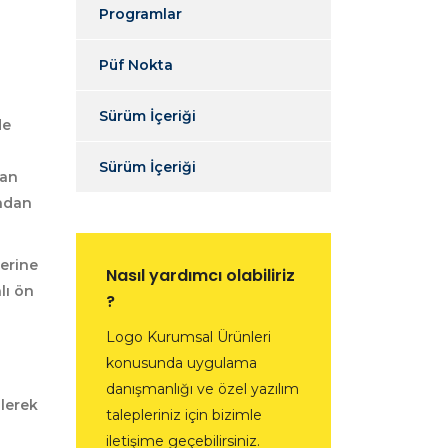
L
Programlar
Püf Nokta
Sürüm İçeriği
de
Sürüm İçeriği
kan
ından
erine
Nasıl yardımcı olabiliriz
lı ön
?
Logo Kurumsal Ürünleri
konusunda uygulama
danışmanlığı ve özel yazılım
ilerek
talepleriniz için bizimle
iletişime geçebilirsiniz.