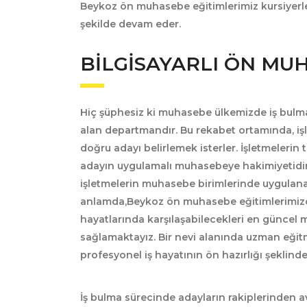
Beykoz ön muhasebe eğitimlerimiz
kursiyerl
şekilde devam eder.
BILGISAYARLI ÖN MU
Hiç şüphesiz ki muhasebe ülkemizde iş bul
alan departmandır. Bu rekabet ortamında, işl
doğru adayı belirlemek isterler. İşletmelerin 
adayın
uygulamalı muhasebeye
hakimiyetidi
işletmelerin muhasebe birimlerinde uygulanan
anlamda,Beykoz ön muhasebe eğitimlerimiz
hayatlarında karşılaşabilecekleri en güncel 
sağlamaktayız. Bir nevi alanında uzman eği
profesyonel iş hayatının ön hazırlığı şeklin
İş bulma sürecinde adayların rakiplerinden av