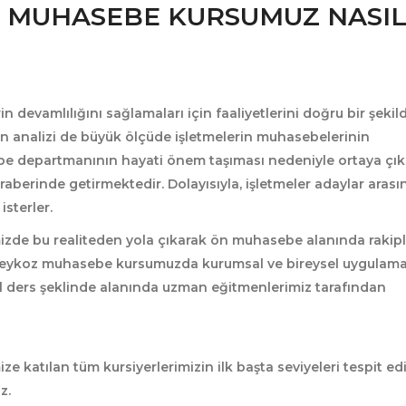
I MUHASEBE KURSUMUZ NASI
 devamlılığını sağlamaları için faaliyetlerini doğru bir şekil
rin analizi de büyük ölçüde işletmelerin muhasebelerinin
hasebe departmanının hayati önem taşıması nedeniyle ortaya çı
eraberinde getirmektedir. Dolayısıyla, işletmeler adaylar aras
sterler.
izde bu realiteden yola çıkarak ön muhasebe alanında rakipl
. Beykoz muhasebe kursumuzda kurumsal ve bireysel uygulama
l ders şeklinde alanında uzman eğitmenlerimiz tarafından
ze katılan tüm kursiyerlerimizin ilk başta seviyeleri tespit ed
z.