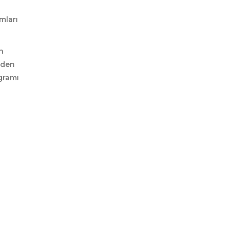
mları
n
eden
gramı