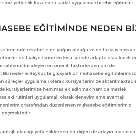
erimiz yetkinlik kazanana kadar uygulamalı birebir eğitimler
HASEBE EĞITIMINDE NEDEN BI
ma sürecinde
rekabetin
en yoğun olduğu ve en fazla iş başvur
etmeler de faaliyetlerine en kısa sürede adapte olabilecek e
tercihlerini belirleyen en önemli faktörlerden biri de
r. Bu nedenle,Beykoz bilgisayarlı ön muhasebe eğitimlerimizd
 süreçler uygulamalı olarak kursiyerlerimize aktarılmaktadır
de kursiyerlerimize hem meslek edinmek hem de meslek
mesleki rutinleri uygulamalı olarak deneyimleme avantajı
tmenlerimiz tarafından düzenlenen muhasebe eğitimlerimiz
de geçmektedir.
antajlı olacağı yetkinliklerden bir diğeri de adayın
muhaseb