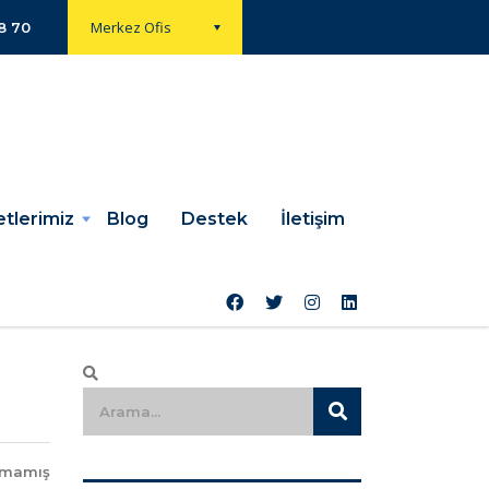
Merkez Ofis
8 70
tlerimiz
Blog
Destek
İletişim
lmamış