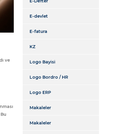
E-Defter
E-devlet
E-fatura
KZ
dı ve
Logo Bayisi
Logo Bordro / HR
Logo ERP
anması
Makaleler
 Bu
Makaleler