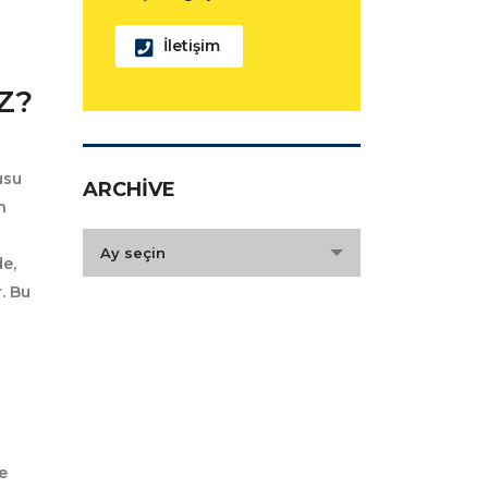
İletişim
Z?
usu
ARCHIVE
n
archive
Ay seçin
e,
. Bu
e