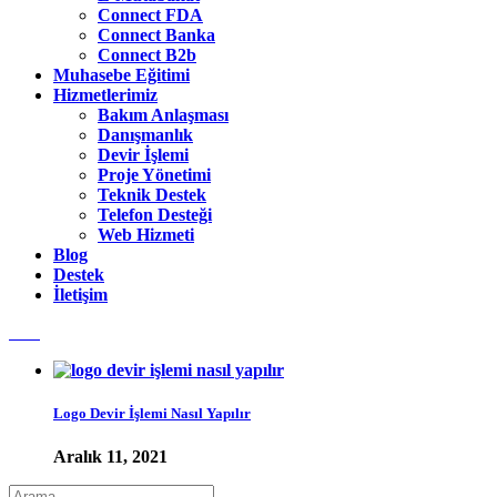
Connect FDA
Connect Banka
Connect B2b
Muhasebe Eğitimi
Hizmetlerimiz
Bakım Anlaşması
Danışmanlık
Devir İşlemi
Proje Yönetimi
Teknik Destek
Telefon Desteği
Web Hizmeti
Blog
Destek
İletişim
Logo Devir İşlemi Nasıl Yapılır
Aralık 11, 2021