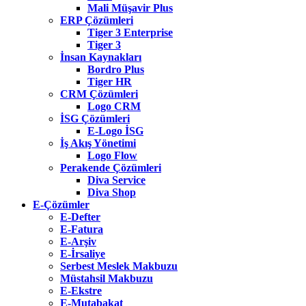
Mali Müşavir Plus
ERP Çözümleri
Tiger 3 Enterprise
Tiger 3
İnsan Kaynakları
Bordro Plus
Tiger HR
CRM Çözümleri
Logo CRM
İSG Çözümleri
E-Logo İSG
İş Akış Yönetimi
Logo Flow
Perakende Çözümleri
Diva Service
Diva Shop
E-Çözümler
E-Defter
E-Fatura
E-Arşiv
E-İrsaliye
Serbest Meslek Makbuzu
Müstahsil Makbuzu
E-Ekstre
E-Mutabakat