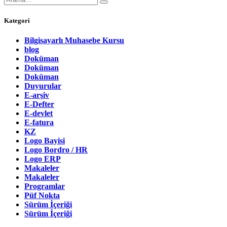
Kategori
Bilgisayarlı Muhasebe Kursu
blog
Doküman
Doküman
Doküman
Duyurular
E-arşiv
E-Defter
E-devlet
E-fatura
KZ
Logo Bayisi
Logo Bordro / HR
Logo ERP
Makaleler
Makaleler
Programlar
Püf Nokta
Sürüm İçeriği
Sürüm İçeriği